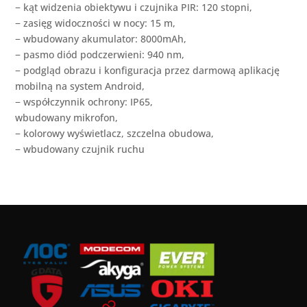
− kąt widzenia obiektywu i czujnika PIR: 120 stopni,
− zasięg widoczności w nocy: 15 m,
− wbudowany akumulator: 8000mAh,
− pasmo diód podczerwieni: 940 nm,
− podgląd obrazu i konfiguracja przez darmową aplikację
mobilną na system Android,
− współczynnik ochrony: IP65,
wbudowany mikrofon,
− kolorowy wyświetlacz, szczelna obudowa,
− wbudowany czujnik ruchu