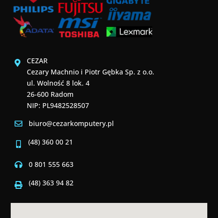
CEZAR
Cezary Machnio i Piotr Gębka Sp. z o.o.
ul. Wolność 8 lok. 4
26-600 Radom
NIP: PL9482528507
biuro@cezarkomputery.pl
(48) 360 00 21
0 801 555 663
(48) 363 94 82